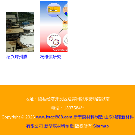
品厂 新型
深圳市达胜
金入股乐凯
装材料的膜
膜材料产品
电子如何以
胶片旗下公
材料制造先
引领行业发
新型膜材料
司，助力新
锋
展
领跑市场
型膜材料销
售与产业升
级
绍兴嵊州膜
杨维慎研究
结构污水池
员在金属-
项目顺利竣
有机骨架分
工，引领新
离膜研究领
型环保材料
域取得新突
地址：陵县经济开发区迎宾街以东猪场路以南
应用新篇章
破
电话：1337584**
Copyright © 2026
www.lxtgcl888.com
新型膜材料制造
山东领翔新材料
有限公司
新型膜材料制造
版权所有
Sitemap