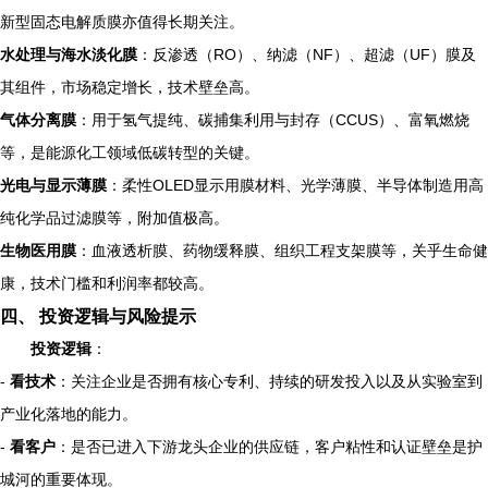
新型固态电解质膜亦值得长期关注。
水处理与海水淡化膜
：反渗透（RO）、纳滤（NF）、超滤（UF）膜及
其组件，市场稳定增长，技术壁垒高。
气体分离膜
：用于氢气提纯、碳捕集利用与封存（CCUS）、富氧燃烧
等，是能源化工领域低碳转型的关键。
光电与显示薄膜
：柔性OLED显示用膜材料、光学薄膜、半导体制造用高
纯化学品过滤膜等，附加值极高。
生物医用膜
：血液透析膜、药物缓释膜、组织工程支架膜等，关乎生命健
康，技术门槛和利润率都较高。
四、 投资逻辑与风险提示
投资逻辑
：
-
看技术
：关注企业是否拥有核心专利、持续的研发投入以及从实验室到
产业化落地的能力。
-
看客户
：是否已进入下游龙头企业的供应链，客户粘性和认证壁垒是护
城河的重要体现。