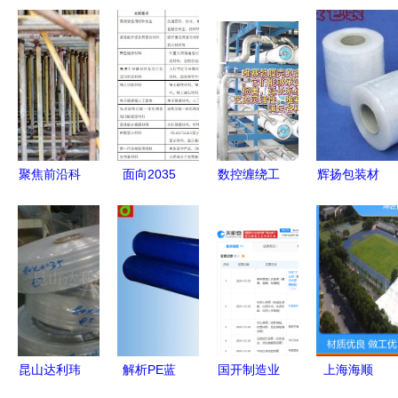
聚焦前沿科
面向2035
数控缠绕工
辉扬包装材
技突破 皖
的新材料强
艺 唯赛勃
料制品厂
维集团PVA
国战略 新
膜壳制造的
专注高品质
光学膜项目
型膜材料制
精度与性能
PVC静电保
顺利封顶引
造的突破与
之魂
护膜与新型
领新型膜材
展望
膜材料
料发展
昆山达利玮
解析PE蓝
国开制造业
上海海顺
塑料包装制
色保护膜
转型升级基
新型药用包